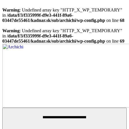
Warning
: Undefined array key "HTTP_X_WP_TEMPORARY"
in
/data/f/3/f335999f-d9e3-441f-89a6-
03447de55461/kadnar.sk/sub/archichi/wp-config.php
on line
68
Warning
: Undefined array key "HTTP_X_WP_TEMPORARY"
in
/data/f/3/f335999f-d9e3-441f-89a6-
03447de55461/kadnar.sk/sub/archichi/wp-config.php
on line
69
Skip
to
content
Architektúra